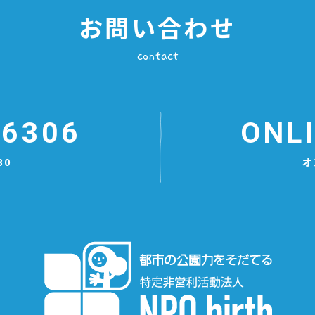
いへんありがたいです。 発売日は
お問い合わせ
2/10（木）で、すでにamazonなど
で予約が始まっています。 また、角
川の公式サイトで試し読みができま
contact
す。 KADOKAWA 絶滅危惧種はそこ
にいる
https://www.kadokawa.co.jp/product/321806000
-6306
ONL
30
オ