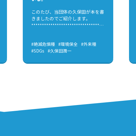
このたび、当団体の久保田が本を書
きましたのでご紹介します。
*********************************************
角川新書 絶滅危惧種はそこにいる -
身近な生物保全の最前線- 久保田潤
#絶滅危惧種
#環境保全
#外来種
一 著 発売日：2/10（木） 価 格：
#SDGs
#久保田潤一
1,034円（税込）
*********************************************
本の内容の半分は池（かいぼり
他）、もう半分は陸（森、草地な
ど）の話です。遠い外国の話題や、
一生出会えないような珍しい生物で
はなく、まだ自分たちのまわりで見
ることができる身近な絶滅危惧種の
保全や外来種の防除の話です。 生き
物が好きな方、将来環境保全の仕事
に就きたい方、SDGsに取り組みた
い企業の方など、参考になると思い
ます。お手にとっていただけたらた