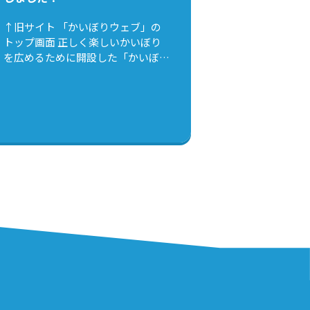
↑旧サイト 「かいぼりウェブ」の
トップ画面 正しく楽しいかいぼり
を広めるために開設した「かいぼり
ウェブ」。 このたび全面リニュー
アルを行い「かいぼり本舗」として
再スタートしました！ かいぼりの
事例やため池の生き物紹介など、こ
れから充実させていく予定です。 ま
た、このブログではかいぼりや池の
水の最新情報を発信していきます。
ぜひご活用ください！【久保田】