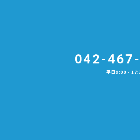
物や水草などに悪影響を与える可能
性があります。 かいぼり後の調査で
は、サラサヤンマやヤブヤンマの幼
虫、ハイイロゲンゴロウなど多数の
水生昆虫が見られるようになり、池
内の生物多様性向上が確認されてい
ます。悪意のない放流かもしれませ
んが、在来種がにぎわう水辺を目指
042-467
す桜沢池では決して望まれる行為で
はありません。 放された魚は今
平日9:00 - 17:
後、捕獲する予定です。 ※公園では
動植物の持ち込み、放流は禁止して
います。絶対にやめましょう。