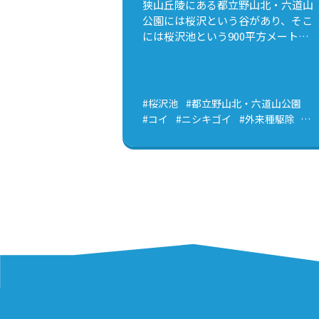
狭山丘陵にある都立野山北・六道山
公園には桜沢という谷があり、そこ
には桜沢池という900平方メートル
ほどの池があります。2006年に
NPO birthが公園の指定管理を始め
てからこれまで、度重なる密放流に
悩まされながらも、都や地域の方々
#桜沢池
#都立野山北・六道山公園
とかいぼりを行い、やっとの思いで
#コイ
#ニシキゴイ
#外来種駆除
ブラックバスやブルーギル、コイな
#密放流
どの外来魚を根絶することができま
した。 捕獲されたブラックバス と
ころが、昨年5月、池を調査してい
たスタッフが池内を泳ぐコイを確
認。また、先月末には、それとはま
た別個体のコイ（体長50㎝程）が泳
いでいるのが確認されました。かい
ぼり時に本種の根絶を確認している
ので、誰かが放流したのでしょう。
放流されたニシキゴイ コイは体が
大きく、大食漢です。たった２匹だ
けでも、小さな池においては底生動