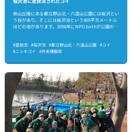
桜沢池に密放流されたコイ
狭山丘陵にある都立野山北・六道山公園には桜沢とい
う谷があり、そこには桜沢池という900平方メートル
ほどの池があります。2006年にNPO birthが公園の指
定管理を始めてからこれまで、度重なる密放流に悩ま
されながらも、都や地域の方々とかいぼりを行い、や
#密放流
#桜沢池
#都立野山北・六道山公園
#コイ
っとの思いでブラックバスやブルーギル、コイなどの
#ニシキゴイ
#外来種駆除
外来魚を根絶することができました。 捕獲されたブ
ラックバス ところが、昨年5月、池を調査していたス
タッフが池内を泳ぐコイを確認。また、先月末には、
それとはまた別個体のコイ（体長50㎝程）が泳いで
いるのが確認されました。かいぼり時に本種の根絶を
確認しているので、誰かが放流したのでしょう。 放
流されたニシキゴイ コイは体が大きく、大食漢で
す。たった２匹だけでも、小さな池においては底生動
物や水草などに悪影響を与える可能性があります。
かいぼり後の調査では、サラサヤンマやヤブヤンマの
幼虫、ハイイロゲンゴロウなど多数の水生昆虫が見ら
れるようになり、池内の生物多様性向上が確認されて
います。悪意のない放流かもしれませんが、在来種が