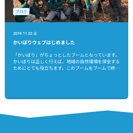
にぎわう水辺を目指す桜沢池では決して望まれる行為
ではありません。 放された魚は今後、捕獲する予定
ブログ
です。 ※公園では動植物の持ち込み、放流は禁止し
ています。絶対にやめましょう。
2019.11.22.金
かいぼりウェブはじめました
「かいぼり」がちょっとしたブームとなっています。
かいぼりは正しく行えば、地域の自然環境を保全する
ためにとても役立ちます。このブームをブームで終わ
らせないために、そして正しく楽しいかいぼりを広め
るために、NPO birthではこの「かいぼりweb」を開
設しました。これまで行ってきたかいぼりの事例、池
の中の生物の紹介、その他かいぼりに役立つさまざま
な情報をウェブサイトやブログなどで発信していきま
す！【久保田】